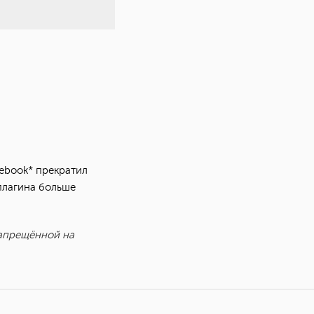
cebook* прекратил
плагина больше
запрещённой на