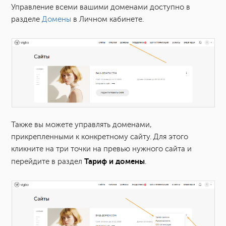
Управление всеми вашими доменами доступно в
Настройка почты для домена
разделе
Домены
в Личном кабинете.
Как использовать свою почту?
Как создать почту на домене в сервисе mail.ru (VK
WorkMail)?
Как управлять доменом на vigbo?
Также вы можете управлять доменами,
Как продлить домен?
прикрепленными к конкретному сайту. Для этого
кликните на три точки на превью нужного сайта и
Как изменить доменное имя сайта?
Тариф и домены
перейдите в раздел
.
Как подключить дополнительный домен?
Больше