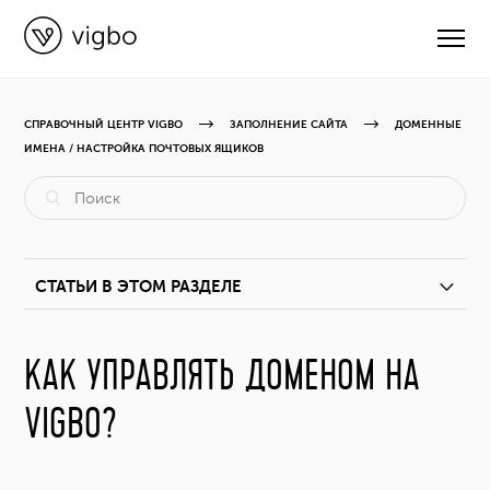
СПРАВОЧНЫЙ ЦЕНТР VIGBO
ЗАПОЛНЕНИЕ САЙТА
ДОМЕННЫЕ
ИМЕНА / НАСТРОЙКА ПОЧТОВЫХ ЯЩИКОВ
CВЯЗАТЬСЯ С ПОДДЕРЖКОЙ
РУКОВОДСТВА
СТАТЬИ В ЭТОМ РАЗДЕЛЕ
ВИДЕОУРОКИ
Как зарегистрировать доменное имя?
КАК УПРАВЛЯТЬ ДОМЕНОМ НА
ОБНОВЛЕНИЯ
VIGBO?
Перенос (трансфер) домена в VIGBO
КУРСЫ
Как перенести домен с Wix?