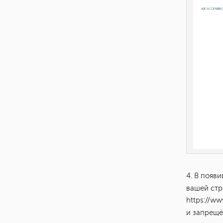
4. В появ
вашей ст
https://w
и запрещё