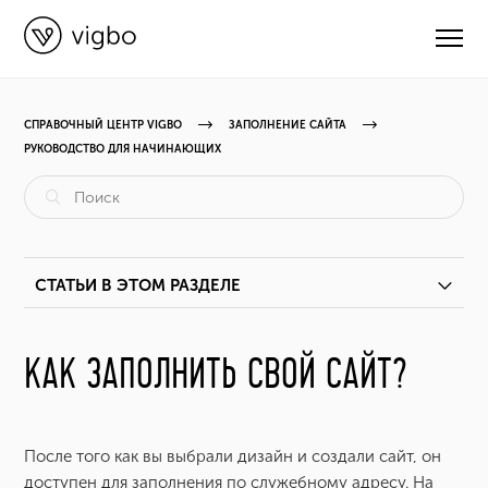
СПРАВОЧНЫЙ ЦЕНТР VIGBO
ЗАПОЛНЕНИЕ САЙТА
РУКОВОДСТВО ДЛЯ НАЧИНАЮЩИХ
CВЯЗАТЬСЯ С ПОДДЕРЖКОЙ
РУКОВОДСТВА
СТАТЬИ В ЭТОМ РАЗДЕЛЕ
ВИДЕОУРОКИ
Первые шаги. Как создать сайт?
КАК ЗАПОЛНИТЬ СВОЙ САЙТ?
ОБНОВЛЕНИЯ
Как заполнить свой сайт?
КУРСЫ
После того как вы выбрали дизайн и создали сайт, он
Как войти в систему управления сайтом?
доступен для заполнения по служебному адресу. На