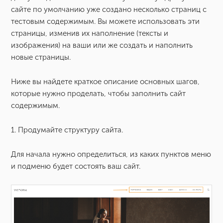
сайте по умолчанию уже создано несколько страниц с
Как зарегистрировать доменное имя?
тестовым содержимым. Вы можете использовать эти
страницы, изменив их наполнение (тексты и
Как запустить сайт под доменным именем?
изображения) на ваши или же создать и наполнить
новые страницы.
Как запустить сайт на вашем действующем домене?
Ниже вы найдете краткое описание основных шагов,
которые нужно проделать, чтобы заполнить сайт
Как запустить сайт на домене, купленном в WIX
содержимым.
Как подключить к сайту домен, который находится на
1. Продумайте структуру сайта.
Cloudflare
Для начала нужно определиться, из каких пунктов меню
Как создать запрос в поддержку?
и подменю будет состоять ваш сайт.