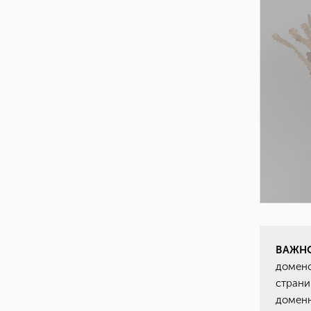
ВАЖНО
домен
страни
доменн