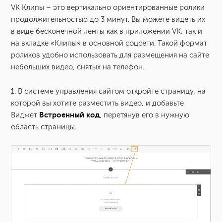
VK Клипы – это вертикально ориентированные ролики
продолжительностью до 3 минут. Вы можете видеть их
Как вставить на сайт Shorts видео с Youtube
в виде бесконечной ленты как в приложении VK, так и
на вкладке «Клипы» в основной соцсети. Такой формат
Как добавить аудио или музыку на сайт?
роликов удобно использовать для размещения на сайте
небольших видео, снятых на телефон.
Как добавить скрипт кнопок «поделиться» в социальных
сетях?
1. В системе управления сайтом откройте страницу, на
которой вы хотите разместить видео, и добавьте
Виджет
Как добавить на сайт сторонний код on-line чата,
Встроенный код
, перетянув его в нужную
«обратного звонка»?
область страницы.
Как подтвердить права на сайт на Pinterest.com?
Как разместить на сайте кнопку оплаты?
Как добавить калькулятор на сайт?