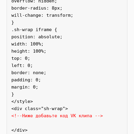
overflow: hidden;
border-radius: 8px; 
will-change: transform;
}
.sh-wrap iframe {
position: absolute; 
width: 100%; 
height: 100%; 
top: 0; 
left: 0; 
border: none; 
padding: 0;
margin: 0;
}
</style>
<div class="sh-wrap">
<!--Ниже добавьте код VK клипа -->
</div>