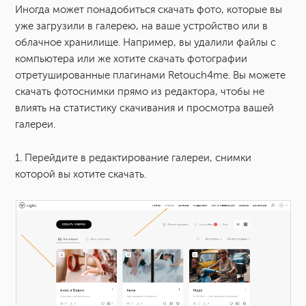
Иногда может понадобиться скачать фото, которые вы
Как изменить язык для клиентской галереи?
уже загрузили в галерею, на ваше устройство или в
облачное хранилище. Например, вы удалили файлы с
Водяной знак
компьютера или же хотите скачать фотографии
отретушированные плагинами Retouch4me. Вы можете
скачать фотоснимки прямо из редактора, чтобы не
Как добавить теги в галерее?
влиять на статистику скачивания и просмотра вашей
галереи.
Как закрепить галерею?
1. Перейдите в редактирование галереи, снимки
Срок хранения галереи
которой вы хотите скачать.
Корзина: как восстановить удаленную галерею?
Как скачать фотографии из редактора галереи?
Больше