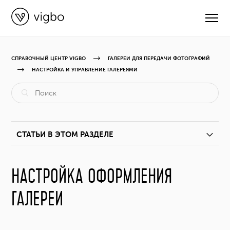
СПРАВОЧНЫЙ ЦЕНТР VIGBO
ГАЛЕРЕИ ДЛЯ ПЕРЕДАЧИ ФОТОГРАФИЙ
НАСТРОЙКА И УПРАВЛЕНИЕ ГАЛЕРЕЯМИ
CВЯЗАТЬСЯ С ПОДДЕРЖКОЙ
РУКОВОДСТВА
СТАТЬИ В ЭТОМ РАЗДЕЛЕ
ВИДЕОУРОКИ
Настройка оформления галереи
НАСТРОЙКА ОФОРМЛЕНИЯ
ОБНОВЛЕНИЯ
ГАЛЕРЕИ
Как добавить фото и видео в галерею?
КУРСЫ
Как создавать сцены?