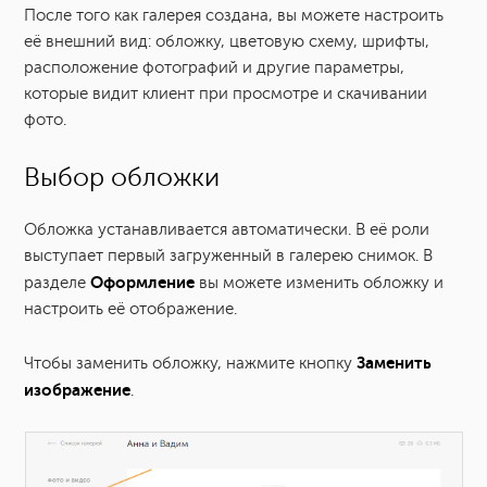
После того как галерея создана, вы можете настроить
Как изменить язык для клиентской галереи?
её внешний вид: обложку, цветовую схему, шрифты,
расположение фотографий и другие параметры,
Водяной знак
которые видит клиент при просмотре и скачивании
фото.
Как добавить теги в галерее?
Выбор обложки
Как закрепить галерею?
Обложка устанавливается автоматически. В её роли
выступает первый загруженный в галерею снимок. В
Срок хранения галереи
Оформление
разделе
вы можете изменить обложку и
настроить её отображение.
Корзина: как восстановить удаленную галерею?
Заменить
Чтобы заменить обложку, нажмите кнопку
Как скачать фотографии из редактора галереи?
изображение
.
Больше