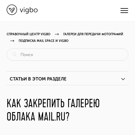
СПРАВОЧНЫЙ ЦЕНТР VIGBO
ГАЛЕРЕИ ДЛЯ ПЕРЕДАЧИ ФОТОГРАФИЙ
ПОДПИСКА MAIL SPACE И VIGBO
CВЯЗАТЬСЯ С ПОДДЕРЖКОЙ
РУКОВОДСТВА
СТАТЬИ В ЭТОМ РАЗДЕЛЕ
ВИДЕОУРОКИ
Как оформить подписку на тариф «Mail Space и Vigbo»?
КАК ЗАКРЕПИТЬ ГАЛЕРЕЮ
ОБНОВЛЕНИЯ
ОБЛАКА MAIL.RU?
Как создать галерею на тарифе «Mail Space и Vigbo»?
КУРСЫ
Как управлять галереями на тарифе «Mail Space и Vigbo»?