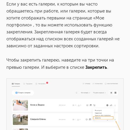
Если у вас есть галереи, к которым вы часто
Как изменить адрес галереи Облака Mail.ru?
обращаетесь при работе, или галереи, которые вы
хотите отображать первыми на странице «Мое
Настройка оформления галереи на тарифе «Mail Space и
портфолио» , то вы можете использовать функцию
Vigbo»
закрепления. Закрепленная галерея будет всегда
отображаться над списком всех созданных галерей не
зависимо от заданных настроек сортировки.
Как настроить страницу «Мое портфолио»?
Чтобы закрепить галерею, наведите на три точки на
Как изменить язык для клиентской галереи на тарифе
Закрепить
превью галереи. И выберите в списке
«Mail Space и Vigbo»?
.
Визитка с контактами на тарифе «Mail Space и Vigbo»
Как закрепить галерею Облака Mail.ru?
Как добавить теги в галереях Облака Mail.ru?
Больше