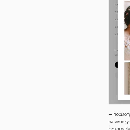
— посмотр
на иконку
фотографи