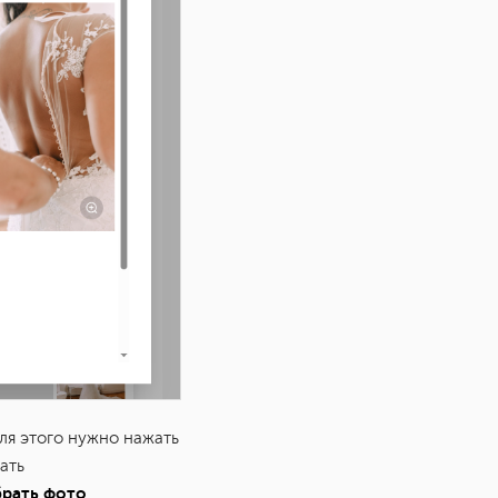
ля этого нужно нажать
ать
рать фото
.