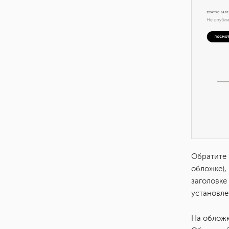
Обратите 
обложке),
заголовке
установле
На обложк