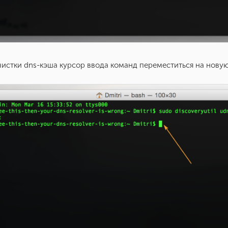
чистки dns-кэша курсор ввода команд переместиться на новую