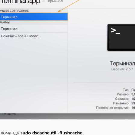
е команду
sudo dscacheutil -flushcache
.