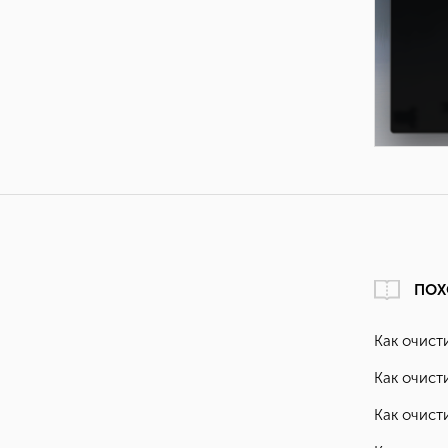
ПОХ
Как очисти
Как очист
Как очист