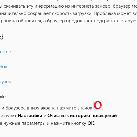
бы скачивать эту информацию из интернета заново, браузер мо
 значительно сокращает скорость загрузки. Проблема может во
траница обновится, а браузер продолжает подгружать старую
d
hrome
efox
аузер
ile
ели браузера внизу экрана нажмите значок
.
Настройки
Очистить историю посещений
те пункт
>
.
ОК
те нужные параметры и нажмите кнопку
.