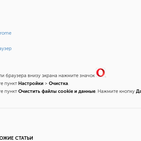
hrome
аузер
ели браузера внизу экрана нажмите значок
.
Настройки
Очистка
те пункт
>
.
Очистить файлы cookie и данные
Д
те пункт
. Нажмите кнопку
ОЖИЕ СТАТЬИ