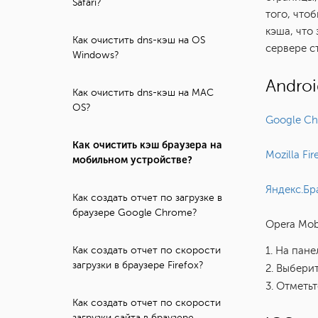
Safari?
того, что
кэша, что
Как очистить dns-кэш на OS
сервере с
Windows?
Androi
Как очистить dns-кэш на MAC
OS?
Google C
Как очистить кэш браузера на
Mozilla Fir
мобильном устройстве?
Яндекс.Бр
Как создать отчет по загрузке в
браузере Google Chrome?
Opera Mob
1. На пан
Как создать отчет по скорости
загрузки в браузере Firefox?
2. Выбери
3. Отметь
Как создать отчет по скорости
загрузки сайта в браузере